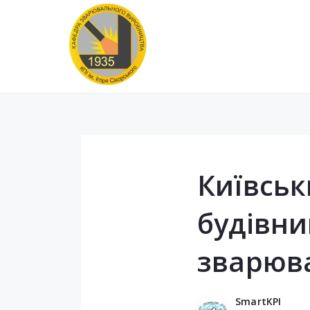
Київсь
будівни
зварюв
SmartKPI