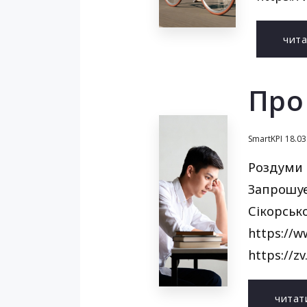
чит
Про
SmartKPI
18.03
Роздуми п
Запрошує
Сікорськ
https://
https://z
читат