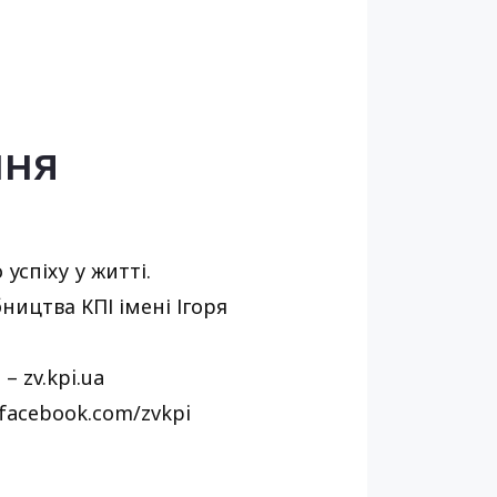
ння
успіху у житті.
ицтва КПІ імені Ігоря
 zv.kpi.ua
.facebook.com/zvkpi