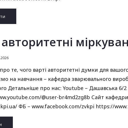
ати
 авторитетні міркува
.2026
ро те, чого варті авторитетні думки для вашого 
мо на навчання – кафедра зварювального виробн
ого Детальніше про нас: Youtube – Дашавська 6/2
www.youtube.com/@user-br4md2zg8b Сайт кафедри –
v.kpi.ua/ ФБ – www.facebook.com/zvkpi https://www
и