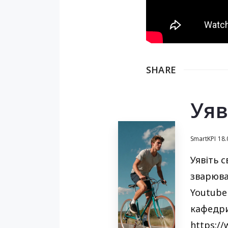
SHARE
Уяв
SmartKPI
18.
Уявіть 
зварюва
Youtube
кафедри 
https:/