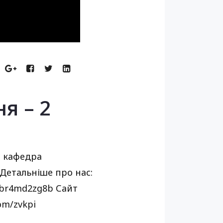
я – 2
– кафедра
 Детальніше про нас:
-br4md2zg8b Сайт
com/zvkpi